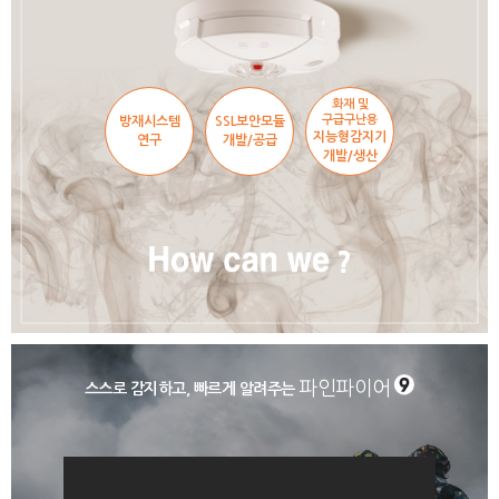
화재 및
구급구난용
방재시스템
SSL보안모듈
지능형감지기
연구
개발/공급
개발/생산
파인파이어
스스로 감지하고, 빠르게 알려주는